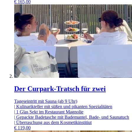
€
165,00
Der Curpark-Tratsch für zwei
Tageseintritt mit Sauna (ab 9 Uhr)
| Kulinarikteller mit süßen und pikanten Spezialitäten
| 1 Glas Sekt im Restaurant Magnolie
| Gepackte Badetasche mit Bademantel, Bade- und Saunatuch
| Überraschung aus dem Kosmetikinstitiut
€
119,00