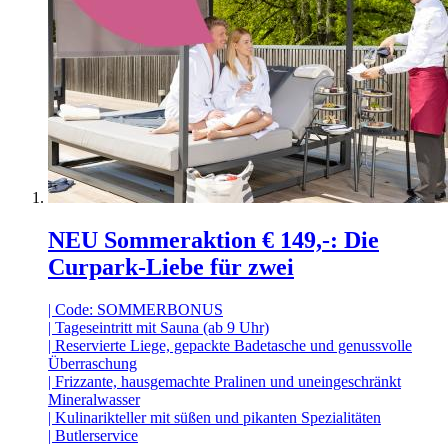
NEU Sommeraktion € 149,-: Die
Curpark-Liebe für zwei
| Code: SOMMERBONUS
| Tageseintritt mit Sauna (ab 9 Uhr)
| Reservierte Liege, gepackte Badetasche und genussvolle
Überraschung
| Frizzante, hausgemachte Pralinen und uneingeschränkt
Mineralwasser
| Kulinarikteller mit süßen und pikanten Spezialitäten
| Butlerservice