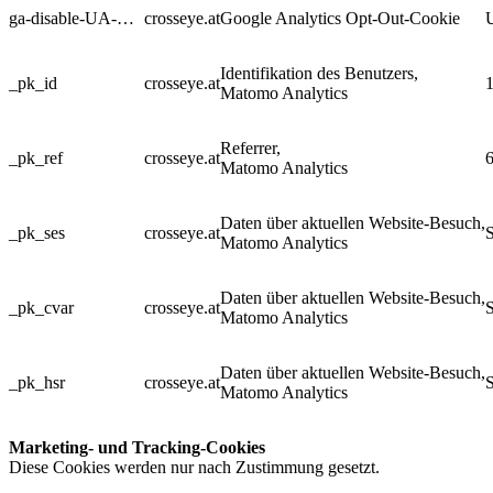
ga-disable-UA-…
crosseye.at
Google Analytics Opt-Out-Cookie
Identifikation des Benutzers,
_pk_id
crosseye.at
Matomo Analytics
Referrer,
_pk_ref
crosseye.at
Matomo Analytics
Daten über aktuellen Website-Besuch,
_pk_ses
crosseye.at
S
Matomo Analytics
Daten über aktuellen Website-Besuch,
_pk_cvar
crosseye.at
S
Matomo Analytics
Daten über aktuellen Website-Besuch,
_pk_hsr
crosseye.at
S
Matomo Analytics
Marketing- und Tracking-Cookies
Diese Cookies werden nur nach Zustimmung gesetzt.