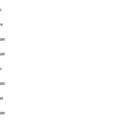
n
re
ate
ate
n
ate
at
ate