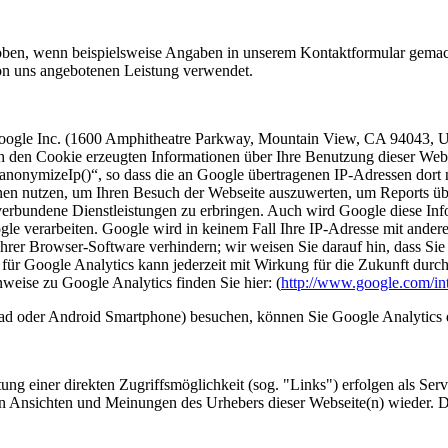
oben, wenn beispielsweise Angaben in unserem Kontaktformular gemach
on uns angebotenen Leistung verwendet.
Google Inc. (1600 Amphitheatre Parkway, Mountain View, CA 94043, U
ch den Cookie erzeugten Informationen über Ihre Benutzung dieser We
nonymizeIp()“, so dass die an Google übertragenen IP-Adressen dort n
nen nutzen, um Ihren Besuch der Webseite auszuwerten, um Reports übe
rbundene Dienstleistungen zu erbringen. Auch wird Google diese Inform
ogle verarbeiten. Google wird in keinem Fall Ihre IP-Adresse mit ande
Ihrer Browser-Software verhindern; wir weisen Sie darauf hin, dass Sie
für Google Analytics kann jederzeit mit Wirkung für die Zukunft dur
weise zu Google Analytics finden Sie hier: (
http://www.google.com/intl
Pad oder Android Smartphone) besuchen, können Sie Google Analytics d
ung einer direkten Zugriffsmöglichkeit (sog. "Links") erfolgen als Se
eben Ansichten und Meinungen des Urhebers dieser Webseite(n) wied