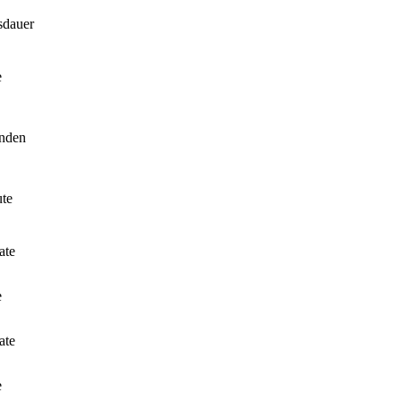
sdauer
e
unden
te
ate
e
ate
e