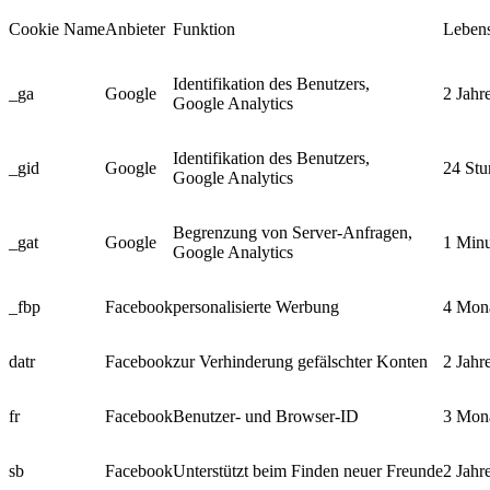
Cookie Name
Anbieter
Funktion
Leben
Identifikation des Benutzers,
_ga
Google
2 Jahr
Google Analytics
Identifikation des Benutzers,
_gid
Google
24 St
Google Analytics
Begrenzung von Server-Anfragen,
_gat
Google
1 Minu
Google Analytics
_fbp
Facebook
personalisierte Werbung
4 Mon
datr
Facebook
zur Verhinderung gefälschter Konten
2 Jahr
fr
Facebook
Benutzer- und Browser-ID
3 Mon
sb
Facebook
Unterstützt beim Finden neuer Freunde
2 Jahr